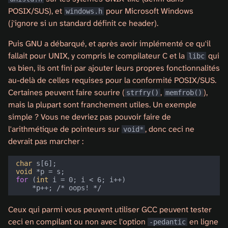
POSIX/SUS), et
pour Microsoft Windows
windows.h
(j'ignore si un standard définit ce header).
Puis GNU a débarqué, et après avoir implémenté ce qu'il
fallait pour UNIX, y compris le compilateur C et la
qui
libc
va bien, ils ont fini par ajouter leurs propres fonctionnalités
au-delà de celles requises pour la conformité POSIX/SUS.
Certaines peuvent faire sourire (
,
),
strfry()
memfrob()
mais la plupart sont franchement utiles. Un exemple
simple ? Vous ne devriez pas pouvoir faire de
l'arithmétique de pointeurs sur
, donc ceci ne
void*
devrait pas marcher :
char
s
[
6
];
void
*
p
=
s
;
for
(
int
i
=
0
;
i
<
6
;
i
++
)
*
p
++
;
/* oops! */
Ceux qui parmi vous peuvent utiliser GCC peuvent tester
ceci en compilant ou non avec l'option
en ligne
-pedantic