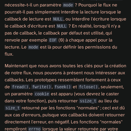
nécessite-t-il un paramètre
? Pourquoi le flux ne
mode
pourrait-il pas simplement interdire la lecture lorsque le
callback de lecture est
, ou interdire l'écriture lorsque
NULL
le callback d'écriture est
? En réalité, lorsqu'il n'y a
NULL
pas de callback, le callback par défaut est utilisé, qui
renvoie par exemple
(0) à chaque appel pour la
EOF
lecture. Le
est là pour définir les permissions du
mode
flux.
Maintenant que nous avons toutes les clés pour la création
de notre flux, nous pouvons à présent nous intéresser aux
callbacks. Les prototypes ressemblent fortement à ceux
de
,
,
et
, seulement,
fread()
fwrite()
fseek()
fclose()
un paramètre
est apparu (vous devrez le caster
cookie
dans votre fonction), puis retourner
au lieu du
ssize_t
retourné par les fonctions "normales" ; ceci est dû
size_t
aux cas d'erreurs, puisque vos callbacks doivent retourner
directement l'erreur, en négatif. Les fonctions "normales"
rempliront
lorsque la valeur retournée par votre
errno