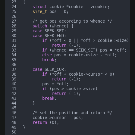
23
{
24
struct
cookie
*
cookie
=
vcookie
;
25
size_t
pos
=
0
;
26
27
/* get pos according to whence */
28
switch
(
whence
)
{
29
case
SEEK_SET
:
30
case
SEEK_END
:
31
if
(
*
off
<
0
||
*
off
>
cookie
->
size
)
32
return
(
-1
);
33
if
(
whence
==
SEEK_SET
)
pos
=
*
off
;
34
else
pos
=
cookie
->
size
-
*
off
;
35
break
;
36
37
case
SEEK_CUR
:
38
if
(
*
off
+
cookie
->
cursor
<
0
)
39
return
(
-1
);
40
pos
=
*
off
;
41
if
(
pos
>
cookie
->
size
)
42
return
(
-1
);
43
break
;
44
}
45
46
/* set the position and return */
47
cookie
->
cursor
=
pos
;
48
return
(
0
);
49
}
50