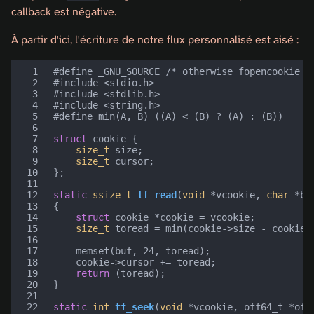
callback est négative.
À partir d'ici, l'écriture de notre flux personnalisé est aisé :
 1
#define _GNU_SOURCE 
/* otherwise fopencookie i
 2
#include
<stdio.h>
 3
#include
<stdlib.h>
 4
#include
<string.h>
 5
#define min(A, B) ((A) < (B) ? (A) : (B))
 6
 7
struct
cookie
{
 8
size_t
size
;
 9
size_t
cursor
;
10
};
11
12
static
ssize_t
tf_read
(
void
*
vcookie
,
char
*
bu
13
{
14
struct
cookie
*
cookie
=
vcookie
;
15
size_t
toread
=
min
(
cookie
->
size
-
cookie
-
16
17
memset
(
buf
,
24
,
toread
);
18
cookie
->
cursor
+=
toread
;
19
return
(
toread
);
20
}
21
22
static
int
tf_seek
(
void
*
vcookie
,
off64_t
*
off