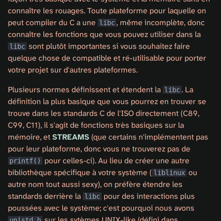
connaître les rouages. Toute plateforme pour laquelle on
peut compiler du C a une
, même incomplète, donc
libc
connaître les fonctions que vous pouvez utiliser dans la
sont plutôt importantes si vous souhaitez faire
libc
quelque chose de compatible et ré-utilisable pour porter
votre projet sur d'autres plateformes.
Plusieurs normes définissent et étendent la
. La
libc
définition la plus basique que vous pourrez en trouver se
trouve dans les standards C de l'ISO directement (C89,
C99, C11), il s'agit de fonctions très basiques sur la
mémoire, et
STREAMS
(que certains n'implémentent pas
pour leur plateforme, donc vous ne trouverez pas de
pour celles-ci). Au lieu de créer une autre
printf()
bibliothèque spécifique à votre système (
ou
liblinux
autre nom tout aussi sexy), on préfère étendre les
standards derrière la
pour des interactions plus
libc
poussées avec le système; c'est pourquoi nous avons
sur les sytèmes UNIX-like (défini dans
unistd.h