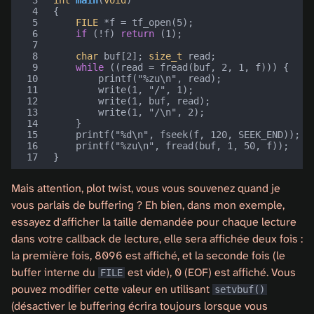
 3
int
main
(
void
)
 4
{
 5
FILE
*
f
=
tf_open
(
5
);
 6
if
(
!
f
)
return
(
1
);
 7
 8
char
buf
[
2
];
size_t
read
;
 9
while
((
read
=
fread
(
buf
,
2
,
1
,
f
)))
{
10
printf
(
"%zu
\n
"
,
read
);
11
write
(
1
,
"/"
,
1
);
12
write
(
1
,
buf
,
read
);
13
write
(
1
,
"/
\n
"
,
2
);
14
}
15
printf
(
"%d
\n
"
,
fseek
(
f
,
120
,
SEEK_END
));
16
printf
(
"%zu
\n
"
,
fread
(
buf
,
1
,
50
,
f
));
17
}
Mais attention, plot twist, vous vous souvenez quand je
vous parlais de buffering ? Eh bien, dans mon exemple,
essayez d'afficher la taille demandée pour chaque lecture
dans votre callback de lecture, elle sera affichée deux fois :
la première fois, 8096 est affiché, et la seconde fois (le
buffer interne du
est vide), 0 (EOF) est affiché. Vous
FILE
pouvez modifier cette valeur en utilisant
setvbuf()
(désactiver le buffering écrira toujours lorsque vous