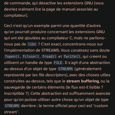
de commande, qui désactive les extensions GNU (vous
devriez vraiment lire la page de manuel associée au
compilateur).
Ceci n'est qu'un exemple parmi une quantité d'autres
qu'on pourrait produire concernant les extensions GNU
qui ont été ajoutées au compilateur C, mais ne parlions-
nous pas de
? C'est exact, concentrons-nous sur
libc
l'implémentation de STREAMS. Vous conaissez sans doute
,
,
et
, qui créent ou
fopen()
fclose()
fread()
fwrite()
utilisent un handle de type
. Il s'agit d'une abstraction
FILE
au-dessus d'un objet de type
(généralement
STREAMS
représenté par les
file descriptors
), avec des choses utiles
construites au-dessus, tels que le
stream buffering
, ou la
sauvegarde de certains éléments (le flux est-il lisible ?
inscriptible ?). Cette abstraction est suffisamment avancée
pour qu'on puisse utiliser autre chose qu'un objet de type
derrière ; le terme officiel pour ceci est "custom
STREAMS
stream".