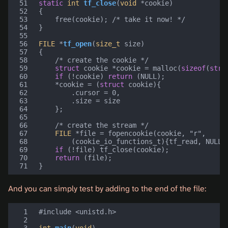
51
static
int
tf_close
(
void
*
cookie
)
52
{
53
free
(
cookie
);
/* take it now! */
54
}
55
56
FILE
*
tf_open
(
size_t
size
)
57
{
58
/* create the cookie */
59
struct
cookie
*
cookie
=
malloc
(
sizeof
(
stru
60
if
(
!
cookie
)
return
(
NULL
);
61
*
cookie
=
(
struct
cookie
){
62
.
cursor
=
0
,
63
.
size
=
size
64
};
65
66
/* create the stream */
67
FILE
*
file
=
fopencookie
(
cookie
,
"r"
,
68
(
cookie_io_functions_t
){
tf_read
,
NULL
,
69
if
(
!
file
)
tf_close
(
cookie
);
70
return
(
file
);
71
}
And you can simply test by adding to the end of the file:
 1
#include
<unistd.h>
 2